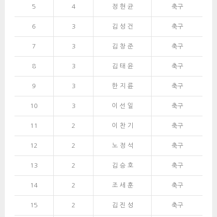
5
4
정 현 균 
축구
6
3
김 성 건
축구
7
3
김 창 준
축구
8
3
김 태 윤
축구
9
3
한 지 륜
축구
10
3
이 선 일
축구
11
2
이 찬 기
축구
12
2
노 정 석
축구
13
2
김 승 호
축구
14
2
조 세 훈
축구
15
2
김 진 성
축구