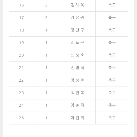
16
2
김 재 욱
축구
17
2
장 성 원
축구
18
1
강 찬 구
축구
19
1
김 도 균
축구
20
1
심 성 호
축구
21
1
전 범 석
축구
22
1
장 성 준
축구
23
1
백 인 복
축구
24
1
양 준 혁
축구
25
1
이 건 희
축구