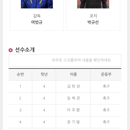
감독
코치
여범규
박규선
선수소개
좌우로 스크롤하여 내용을 확인하세요.
순번
학년
이름
운동부
1
4
김 희 성 
축구
2
4
임 채 관
축구
3
4
이 주 환
축구
4
4
권 기 범
축구