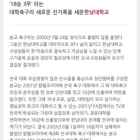
 ‘18승 3무’ 라는 
대학축구의 새로운 진기록을 세운
한남대학교
 본교 축구부는 2000년 3월 24일 정식으로 출범의 닻을 올렸다. 
그동안 한남대학교를 대외적으로 보다 널리 알리고 한남대학교 
구성원들이 한 마음으로 결속하고 자긍심을 느낄 수 있는 단체 
구기종목 운동부 창단의 필요성에 대한 교내 구성원들의 요구가 
결집된 결과였다. 
 전국 대회 우승경험이 많은 선수들을 중심으로 창단멤버를 구성한 
본교는 2001년 험멜코리아배 전국 축구 대회에서 그 해 대학축구 
우승과 준우승을 한 강호 인천대를 꺾고 16강에 진출하여 파란을 
일으켰다. 또한 그해 국내 프로, 실업, 대학팀이 모두 참가하는 
명실공히 최고의 대회라고 할 수 있는 2001년 FA컵에서는 TV로 
전국에 방송되는 가운데 실업강호 삼익악기, 광운대학을 
연파하면서 16강에 진출함으로써 한남대의 존재를 전국에 알리는 
계기가 되었다. 결국 2003년 6월 1일부터 16일까지 남해에서 
열렸던 험멜코리아배 제4회 전국대학 축구 대회에서는 본교 